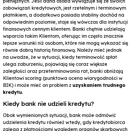
pieniężnych. Jeśli dana osoba wywiązuje się ze swoich
zobowiązań kredytowych, jest rzetelnym i terminowym
płatnikiem, a dodatkowo posiada stabilny dochód na
odpowiednim poziomie, staje się wówczas dla instytucji
finansowych cennym klientem. Banki chętnie udzielają
wsparcia takim Klientom, oferując im często znacznie
lepsze warunki niż osobom, które nie mogą wykazać się
równie dobrą historią finansową. Należy mieć jednak
na uwadze, że w sytuacji, kiedy terminowość spłat
ulega zaburzeniu, pojawiają się coraz większe
zaległości oraz przeterminowania rat, banki obniżają
Klientowi scoring (punktowa ocena wiarygodności w
BIK) i może mieć on problem z
uzyskaniem trudnego
kredytu
.
Kiedy bank nie udzieli kredytu?
Obok wymienionych sytuacji, bank może odmówić
udzielenia kredytu również wtedy, gdy kredytobiorca
zalega z płatnościami względem organów skarbowych