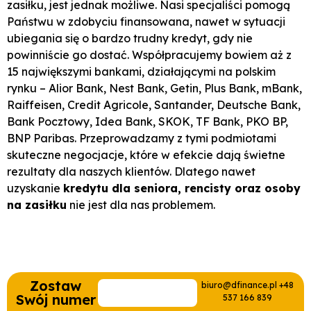
zasiłku, jest jednak możliwe. Nasi specjaliści pomogą
Państwu w zdobyciu finansowana, nawet w sytuacji
ubiegania się o bardzo trudny kredyt, gdy nie
powinniście go dostać. Współpracujemy bowiem aż z
15 największymi bankami, działającymi na polskim
rynku – Alior Bank, Nest Bank, Getin, Plus Bank, mBank,
Raiffeisen, Credit Agricole, Santander, Deutsche Bank,
Bank Pocztowy, Idea Bank, SKOK, TF Bank, PKO BP,
BNP Paribas. Przeprowadzamy z tymi podmiotami
skuteczne negocjacje, które w efekcie dają świetne
rezultaty dla naszych klientów. Dlatego nawet
uzyskanie
kredytu dla seniora, rencisty oraz osoby
na zasiłku
nie jest dla nas problemem.
Zostaw
biuro@dfinance.pl +48
Swój numer
537 166 839