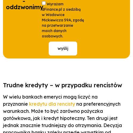
-
Wyrażam
oddzwonimy
dFinance.pl z siedzibą
w Wadowice
Mickiewicza 59A, zgodę
na przetwarzanie
moich danych
osobowych.
wyślij
Trudne kredyty – w przypadku rencistów
W wielu bankach emeryci mogą liczyć na
przyznanie
kredytu dla rencisty
na preferencyjnych
warunkach. Może to być zarówno pożyczka
gotówkowa, jak i kredyt hipoteczny. Ten drugi jest
jednak znacznie trudniejszy do otrzymania. Decyzja
pracownika banku zależy przede wszystkim od