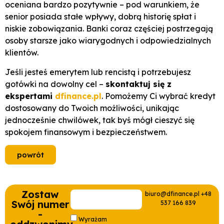
oceniana bardzo pozytywnie – pod warunkiem, że
senior posiada stałe wpływy, dobrą historię spłat i
niskie zobowiązania. Banki coraz częściej postrzegają
osoby starsze jako wiarygodnych i odpowiedzialnych
klientów.
Jeśli jesteś emerytem lub rencistą i potrzebujesz
gotówki na dowolny cel –
skontaktuj się z
ekspertami
dfinance.pl
. Pomożemy Ci wybrać kredyt
dostosowany do Twoich możliwości, unikając
jednocześnie chwilówek, tak byś mógł cieszyć się
spokojem finansowym i bezpieczeństwem.
powrót
Zostaw
biuro@dfinance.pl +48
Swój numer
537 166 839
-
Wyrażam